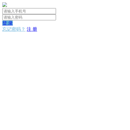
登 录
忘记密码？
注 册